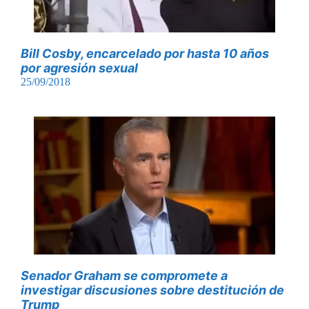
Bill Cosby, encarcelado por hasta 10 años
por agresión sexual
25/09/2018
Senador Graham se compromete a
investigar discusiones sobre destitución de
Trump