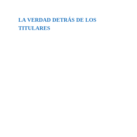
LA VERDAD DETRÁS DE LOS
TITULARES
Buscar
episodios
Música Generada por IA: Innovación,
Impacto y Controversia en la Industria
Musical.
31/07/2026
Extramundo
Ghislaine Maxwell absolves Trump and
her associates in an interview with the
Department of Justice
15/09/2025
Extramundo