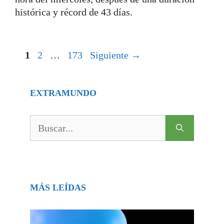
histórica y récord de 43 días.
Página
Página
Página
1
2
…
173
Siguiente
→
EXTRAMUNDO
Buscar:
MÁS LEÍDAS