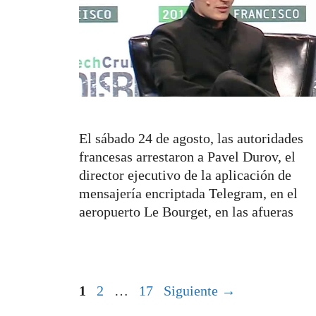
El sábado 24 de agosto, las autoridades
francesas arrestaron a Pavel Durov, el
director ejecutivo de la aplicación de
mensajería encriptada Telegram, en el
aeropuerto Le Bourget, en las afueras
Página
Página
Página
1
2
…
17
Siguiente
→