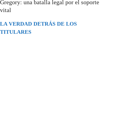
Gregory: una batalla legal por el soporte
vital
LA VERDAD DETRÁS DE LOS
TITULARES
Buscar
episodios
Música Generada por IA: Innovación,
Impacto y Controversia en la Industria
Musical.
31/07/2026
Extramundo
Ghislaine Maxwell absolves Trump and
her associates in an interview with the
Department of Justice
15/09/2025
Extramundo