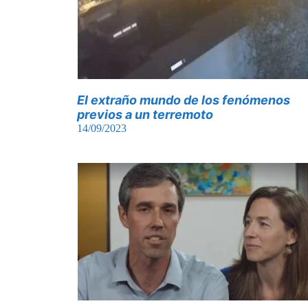
El extraño mundo de los fenómenos
previos a un terremoto
14/09/2023