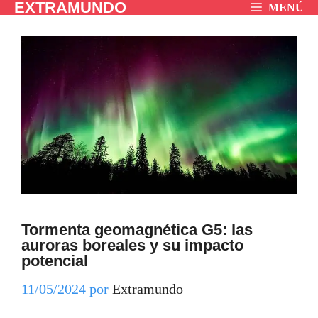
EXTRAMUNDO
Saltar
MENÚ
al
contenido
Tormenta geomagnética G5: las
auroras boreales y su impacto
potencial
11/05/2024
por
Extramundo