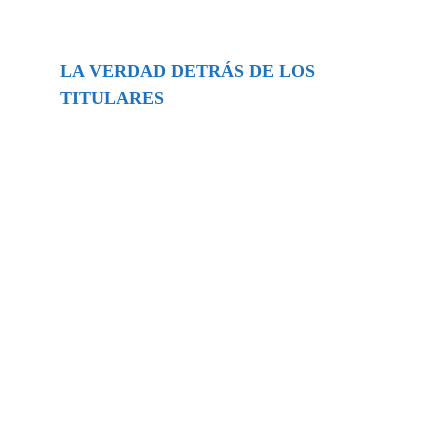
LA VERDAD DETRÁS DE LOS
TITULARES
Buscar
episodios
Música Generada por IA: Innovación,
Impacto y Controversia en la Industria
Musical.
31/07/2026
Extramundo
Ghislaine Maxwell absolves Trump and
her associates in an interview with the
Department of Justice
15/09/2025
Extramundo