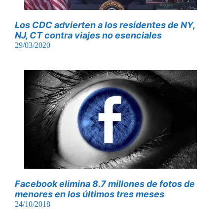
Los CDC advierten a los residentes de NY,
NJ, CT contra viajes no esenciales
29/03/2020
Facebook elimina 8.7 millones de fotos de
menores en los últimos tres meses
24/10/2018