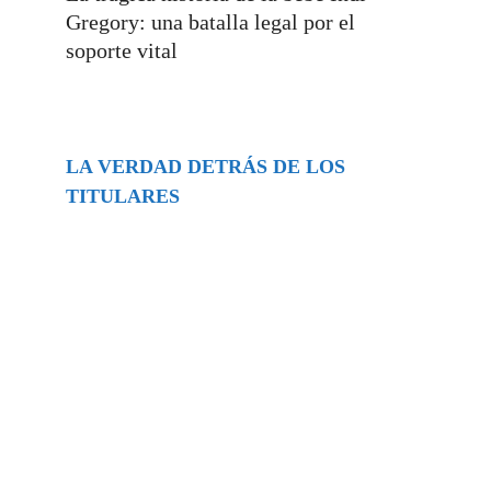
Gregory: una batalla legal por el
soporte vital
LA VERDAD DETRÁS DE LOS
TITULARES
Buscar
episodios
Música Generada por IA: Innovación,
Impacto y Controversia en la Industria
Musical.
31/07/2026
Extramundo