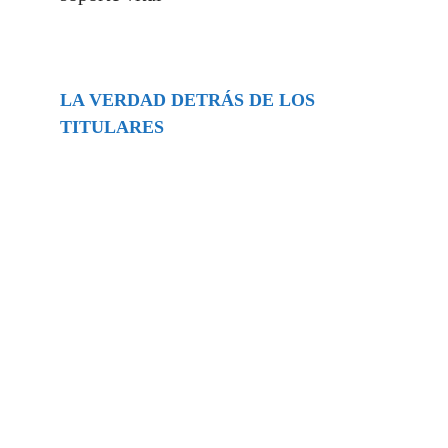
LA VERDAD DETRÁS DE LOS
TITULARES
Buscar
episodios
Música Generada por IA: Innovación,
Impacto y Controversia en la Industria
Musical.
31/07/2026
Extramundo
Ghislaine Maxwell absolves Trump and
her associates in an interview with the
Department of Justice