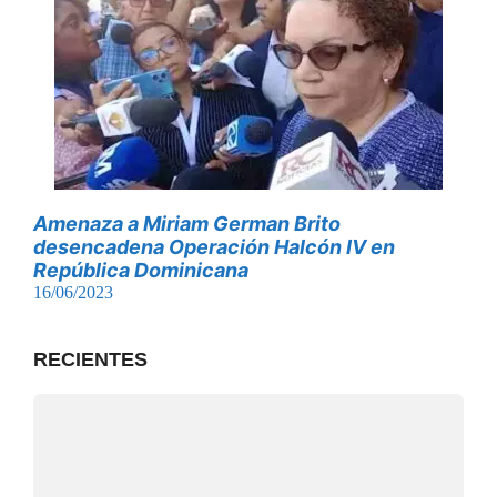
Amenaza a Miriam German Brito
desencadena Operación Halcón IV en
República Dominicana
16/06/2023
RECIENTES