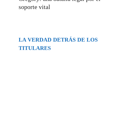
soporte vital
LA VERDAD DETRÁS DE LOS
TITULARES
Buscar
episodios
Música Generada por IA: Innovación,
Impacto y Controversia en la Industria
Musical.
31/07/2026
Extramundo
Ghislaine Maxwell absolves Trump and
her associates in an interview with the