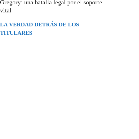
Gregory: una batalla legal por el soporte
vital
LA VERDAD DETRÁS DE LOS
TITULARES
Buscar
episodios
Música Generada por IA: Innovación,
Impacto y Controversia en la Industria
Musical.
31/07/2026
Extramundo
Ghislaine Maxwell absolves Trump and
her associates in an interview with the
Department of Justice
15/09/2025
Extramundo