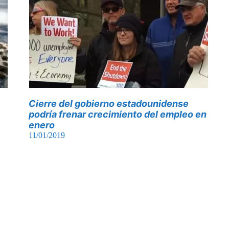
Cierre del gobierno estadounidense
podría frenar crecimiento del empleo en
enero
11/01/2019