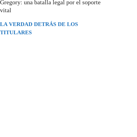
Gregory: una batalla legal por el soporte
vital
LA VERDAD DETRÁS DE LOS
TITULARES
Buscar
episodios
Música Generada por IA: Innovación,
Impacto y Controversia en la Industria
Musical.
31/07/2026
Extramundo
Ghislaine Maxwell absolves Trump and
her associates in an interview with the
Department of Justice
15/09/2025
Extramundo