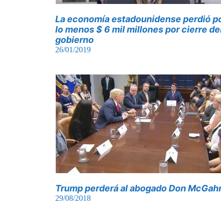
La economía estadounidense perdió p
lo menos $ 6 mil millones por cierre de
gobierno
26/01/2019
Trump perderá al abogado Don McGah
29/08/2018