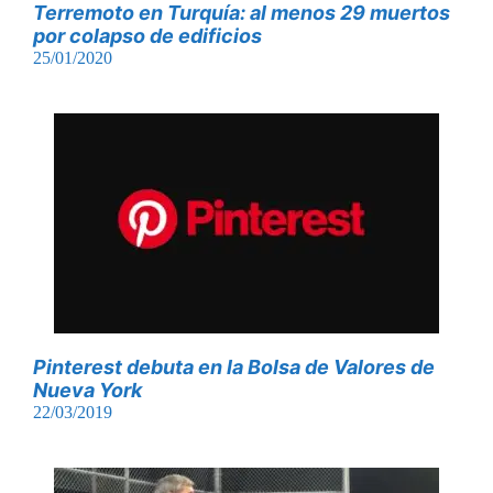
Terremoto en Turquía: al menos 29 muertos
por colapso de edificios
25/01/2020
Pinterest debuta en la Bolsa de Valores de
Nueva York
22/03/2019