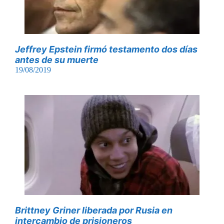
Jeffrey Epstein firmó testamento dos días
antes de su muerte
19/08/2019
Brittney Griner liberada por Rusia en
intercambio de prisioneros