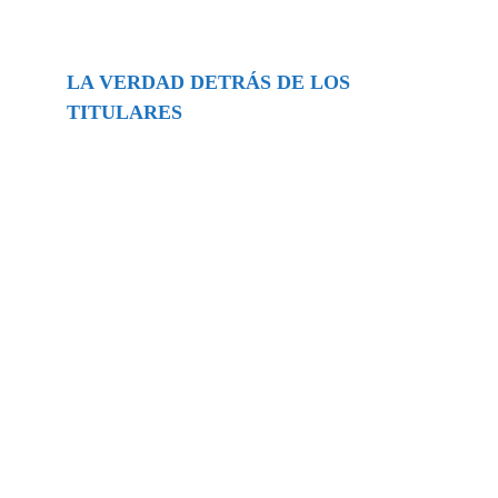
LA VERDAD DETRÁS DE LOS
TITULARES
Buscar
episodios
Música Generada por IA: Innovación,
Impacto y Controversia en la Industria
Musical.
31/07/2026
Extramundo
Ghislaine Maxwell absolves Trump and
her associates in an interview with the
Department of Justice
15/09/2025
Extramundo