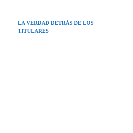
LA VERDAD DETRÁS DE LOS
TITULARES
Buscar
episodios
Música Generada por IA: Innovación,
Impacto y Controversia en la Industria
Musical.
31/07/2026
Extramundo
Ghislaine Maxwell absolves Trump and
her associates in an interview with the
Department of Justice
15/09/2025
Extramundo