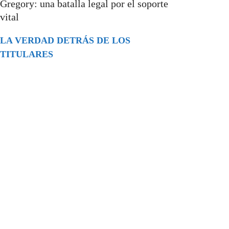
Gregory: una batalla legal por el soporte
vital
LA VERDAD DETRÁS DE LOS
TITULARES
Buscar
episodios
Música Generada por IA: Innovación,
Impacto y Controversia en la Industria
Musical.
31/07/2026
Extramundo
Ghislaine Maxwell absolves Trump and
her associates in an interview with the
Department of Justice
15/09/2025
Extramundo