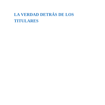
LA VERDAD DETRÁS DE LOS
TITULARES
Buscar
episodios
Música Generada por IA: Innovación,
Impacto y Controversia en la Industria
Musical.
31/07/2026
Extramundo
Ghislaine Maxwell absolves Trump and
her associates in an interview with the
Department of Justice
15/09/2025
Extramundo