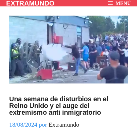
EXTRAMUNDO
Saltar
MENÚ
al
contenido
Una semana de disturbios en el
Reino Unido y el auge del
extremismo anti inmigratorio
18/08/2024
por
Extramundo