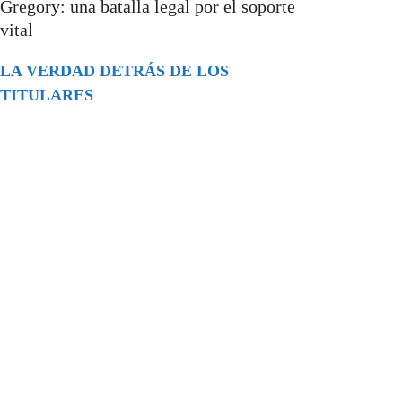
Gregory: una batalla legal por el soporte
vital
LA VERDAD DETRÁS DE LOS
TITULARES
Buscar
episodios
Música Generada por IA: Innovación,
Impacto y Controversia en la Industria
Musical.
31/07/2026
Extramundo
Ghislaine Maxwell absolves Trump and
her associates in an interview with the
Department of Justice
15/09/2025
Extramundo