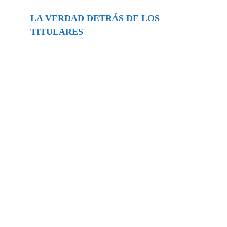
LA VERDAD DETRÁS DE LOS
TITULARES
Buscar
episodios
Música Generada por IA: Innovación,
Impacto y Controversia en la Industria
Musical.
31/07/2026
Extramundo
Ghislaine Maxwell absolves Trump and
her associates in an interview with the
Department of Justice
15/09/2025
Extramundo
La controvertida oferta de Trump de