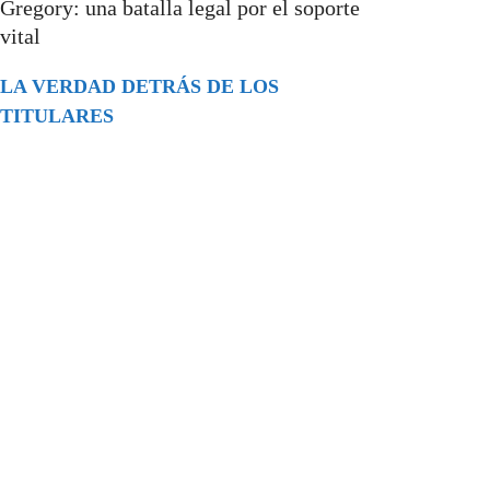
Gregory: una batalla legal por el soporte
vital
LA VERDAD DETRÁS DE LOS
TITULARES
Buscar
episodios
Música Generada por IA: Innovación,
Impacto y Controversia en la Industria
Musical.
31/07/2026
Extramundo
Ghislaine Maxwell absolves Trump and
her associates in an interview with the
Department of Justice
15/09/2025
Extramundo