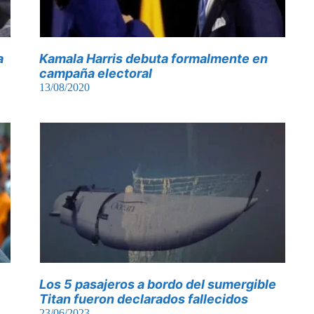
a
Kamala Harris debuta formalmente en
campaña electoral
13/08/2020
Los 5 pasajeros a bordo del sumergible
Titan fueron declarados fallecidos
23/06/2023