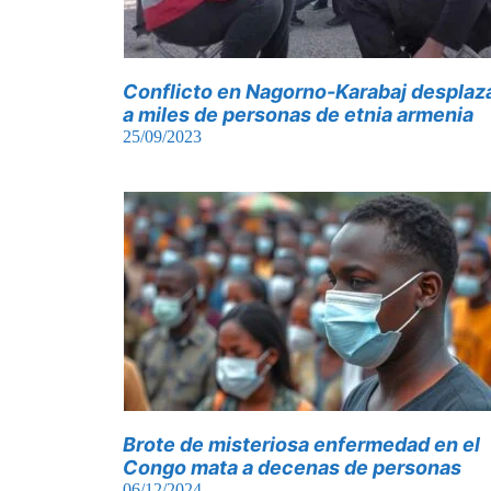
Conflicto en Nagorno-Karabaj desplaz
a miles de personas de etnia armenia
25/09/2023
Brote de misteriosa enfermedad en el
Congo mata a decenas de personas
06/12/2024