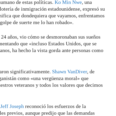
humano de estas políticas.
Ko Min Nwe
, una
lotería de inmigración estadounidense, expresó su
nifica que dondequiera que vayamos, enfrentamos
o golpe de suerte me lo han robado».
e 24 años, vio cómo se desmoronaban sus sueños
amentando que «incluso Estados Unidos, que se
anos, ha hecho la vista gorda ante personas como
iaron significativamente.
Shawn VanDiver
, de
fganistán como «una vergüenza moral» que
uestros veteranos y todos los valores que decimos
n
Jeff Joseph
reconoció los esfuerzos de la
les previos, aunque predijo que las demandas