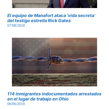
El equipo de Manafort ataca ‘vida secreta’
del testigo estrella Rick Gates
07/08/2018
114 inmigrantes indocumentados arrestados
en el lugar de trabajo en Ohio
06/06/2018