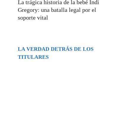
La trágica historia de la bebé Indi
Gregory: una batalla legal por el
soporte vital
LA VERDAD DETRÁS DE LOS
TITULARES
Buscar
episodios
Música Generada por IA: Innovación,
Impacto y Controversia en la Industria
Musical.
31/07/2026
Extramundo