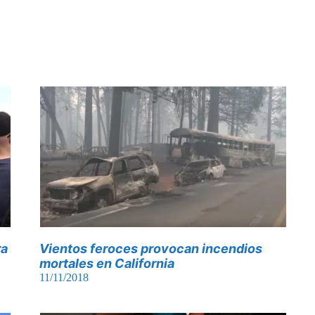
ra
Vientos feroces provocan incendios
mortales en California
11/11/2018