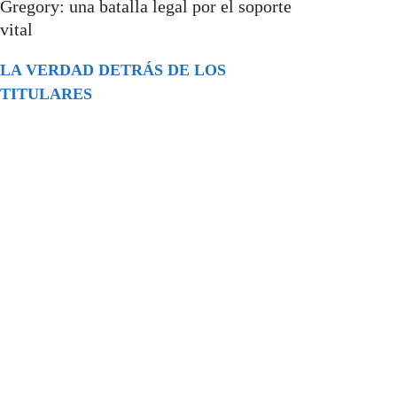
Gregory: una batalla legal por el soporte
vital
LA VERDAD DETRÁS DE LOS
TITULARES
Buscar
episodios
Música Generada por IA: Innovación,
Impacto y Controversia en la Industria
Musical.
31/07/2026
Extramundo
Ghislaine Maxwell absolves Trump and
her associates in an interview with the
Department of Justice
15/09/2025
Extramundo