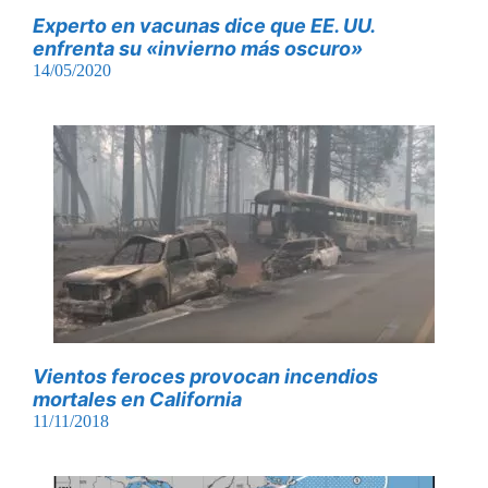
Experto en vacunas dice que EE. UU.
enfrenta su «invierno más oscuro»
14/05/2020
Vientos feroces provocan incendios
mortales en California
11/11/2018