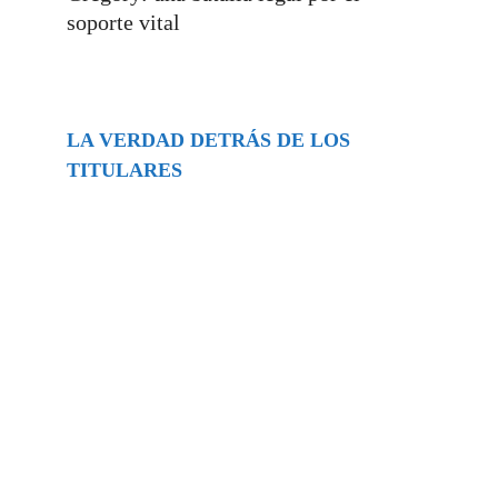
soporte vital
LA VERDAD DETRÁS DE LOS
TITULARES
Buscar
episodios
Música Generada por IA: Innovación,
Impacto y Controversia en la Industria
Musical.
31/07/2026
Extramundo
Ghislaine Maxwell absolves Trump and
her associates in an interview with the