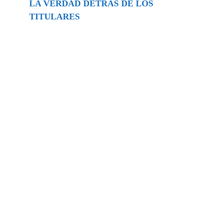
LA VERDAD DETRÁS DE LOS
TITULARES
Buscar
episodios
Música Generada por IA: Innovación,
Impacto y Controversia en la Industria
Musical.
31/07/2026
Extramundo
Ghislaine Maxwell absolves Trump and
her associates in an interview with the
Department of Justice
15/09/2025
Extramundo
La controvertida oferta de Trump de
adquirir Groenlandia y el Canal de
Panamá