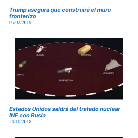
Trump asegura que construirá el muro
fronterizo
05/02/2019
Estados Unidos saldrá del tratado nuclear
INF con Rusia
20/10/2018