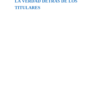
LA VERDAD DETRÁS DE LOS
TITULARES
Buscar
episodios
Música Generada por IA: Innovación,
Impacto y Controversia en la Industria
Musical.
31/07/2026
Extramundo
Ghislaine Maxwell absolves Trump and
her associates in an interview with the
Department of Justice
15/09/2025
Extramundo
La controvertida oferta de Trump de
adquirir Groenlandia y el Canal de
Panamá