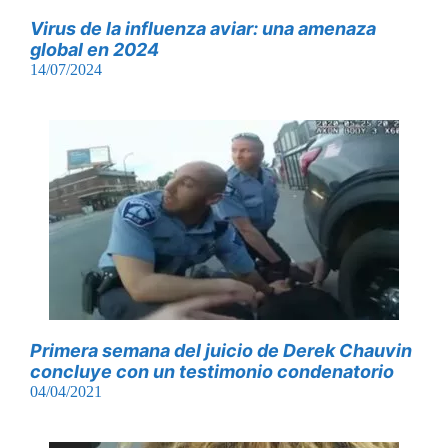
Virus de la influenza aviar: una amenaza
global en 2024
14/07/2024
Primera semana del juicio de Derek Chauvin
concluye con un testimonio condenatorio
04/04/2021