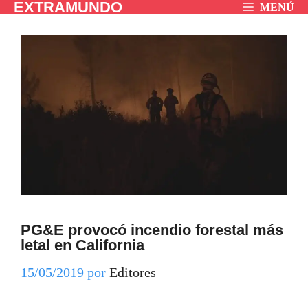
EXTRAMUNDO
Saltar
MENÚ
al
contenido
PG&E provocó incendio forestal más
letal en California
15/05/2019
por
Editores