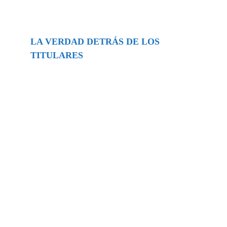
LA VERDAD DETRÁS DE LOS
TITULARES
Buscar
episodios
Música Generada por IA: Innovación,
Impacto y Controversia en la Industria
Musical.
31/07/2026
Extramundo
Ghislaine Maxwell absolves Trump and
her associates in an interview with the
Department of Justice
15/09/2025
Extramundo