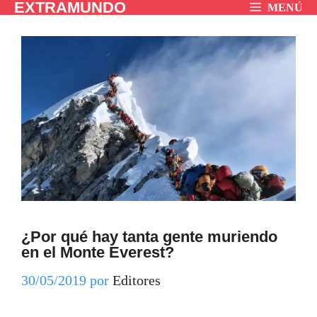
EXTRAMUNDO
Saltar
MENÚ
al
contenido
¿Por qué hay tanta gente muriendo
en el Monte Everest?
30/05/2019
por
Editores