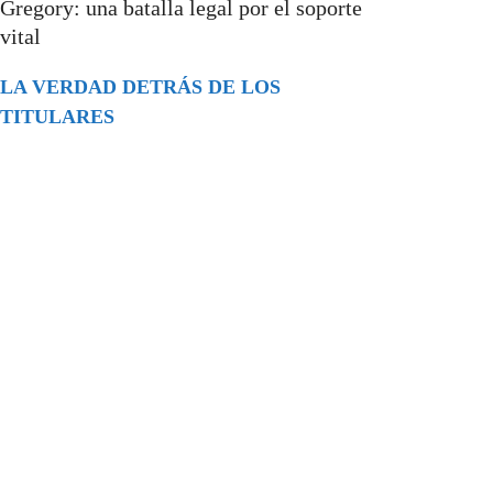
Gregory: una batalla legal por el soporte
vital
LA VERDAD DETRÁS DE LOS
TITULARES
Buscar
episodios
Música Generada por IA: Innovación,
Impacto y Controversia en la Industria
Musical.
31/07/2026
Extramundo
Ghislaine Maxwell absolves Trump and
her associates in an interview with the
Department of Justice
15/09/2025
Extramundo