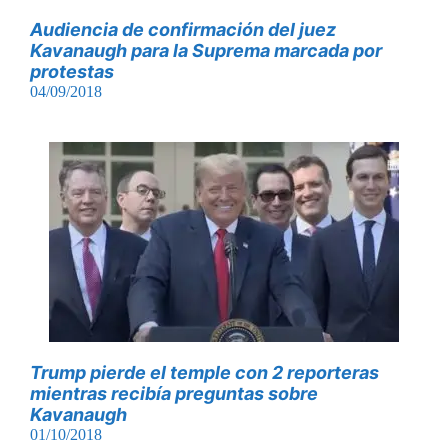
Audiencia de confirmación del juez
Kavanaugh para la Suprema marcada por
protestas
04/09/2018
Trump pierde el temple con 2 reporteras
mientras recibía preguntas sobre
Kavanaugh
01/10/2018