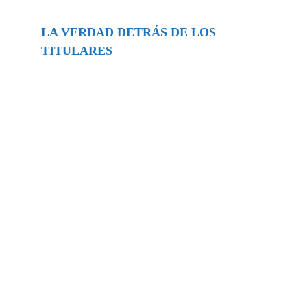
LA VERDAD DETRÁS DE LOS
TITULARES
Buscar
episodios
Música Generada por IA: Innovación,
Impacto y Controversia en la Industria
Musical.
31/07/2026
Extramundo
Ghislaine Maxwell absolves Trump and
her associates in an interview with the
Department of Justice
15/09/2025
Extramundo
La controvertida oferta de Trump de