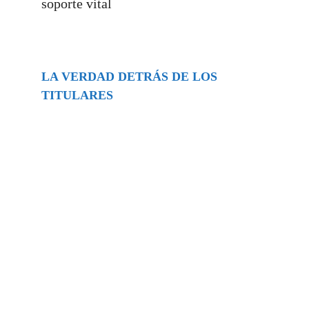
soporte vital
LA VERDAD DETRÁS DE LOS
TITULARES
Buscar
episodios
Música Generada por IA: Innovación,
Impacto y Controversia en la Industria
Musical.
31/07/2026
Extramundo
Ghislaine Maxwell absolves Trump and
her associates in an interview with the