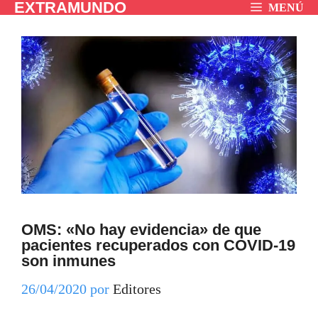
EXTRAMUNDO
Saltar
MENÚ
al
contenido
OMS: «No hay evidencia» de que
pacientes recuperados con COVID-19
son inmunes
26/04/2020
por
Editores