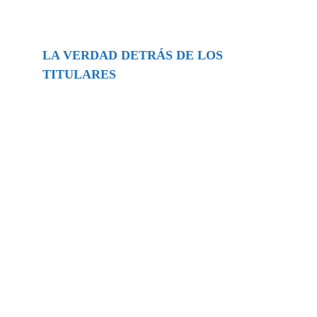
LA VERDAD DETRÁS DE LOS
TITULARES
Buscar
episodios
Música Generada por IA: Innovación,
Impacto y Controversia en la Industria
Musical.
31/07/2026
Extramundo
Ghislaine Maxwell absolves Trump and
her associates in an interview with the
Department of Justice
15/09/2025
Extramundo