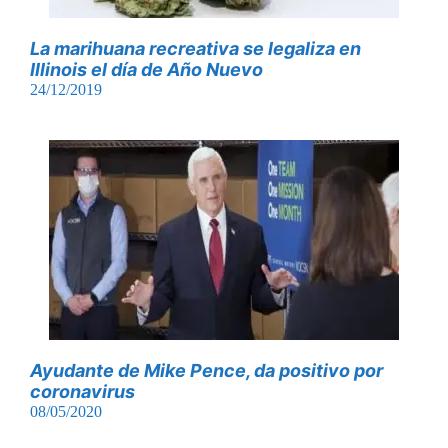
La marihuana recreativa se legaliza en
Illinois el día de Año Nuevo
24/12/2019
Ayudante de Mike Pence, da positivo por
coronavirus
08/05/2020