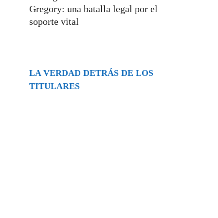
Gregory: una batalla legal por el
soporte vital
LA VERDAD DETRÁS DE LOS
TITULARES
Buscar
episodios
Música Generada por IA: Innovación,
Impacto y Controversia en la Industria
Musical.
31/07/2026
Extramundo