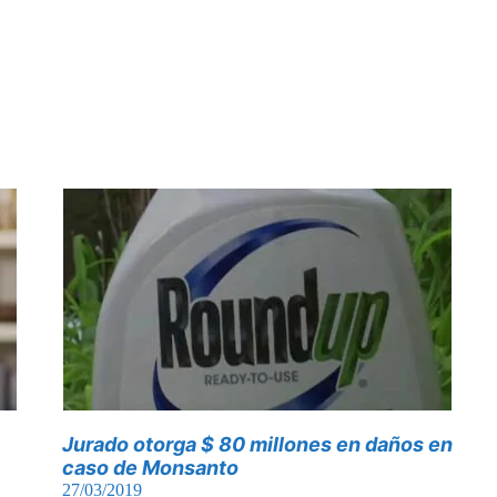
Jurado otorga $ 80 millones en daños en
caso de Monsanto
27/03/2019