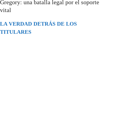
Gregory: una batalla legal por el soporte
vital
LA VERDAD DETRÁS DE LOS
TITULARES
Buscar
episodios
Música Generada por IA: Innovación,
Impacto y Controversia en la Industria
Musical.
31/07/2026
Extramundo
Ghislaine Maxwell absolves Trump and
her associates in an interview with the
Department of Justice
15/09/2025
Extramundo