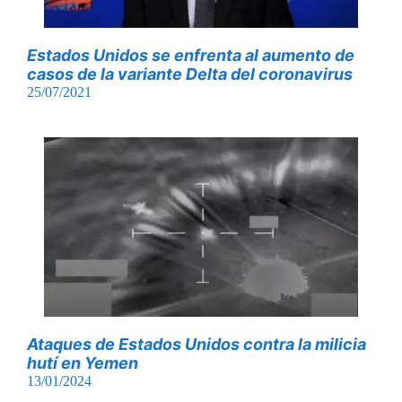
Estados Unidos se enfrenta al aumento de
casos de la variante Delta del coronavirus
25/07/2021
Ataques de Estados Unidos contra la milicia
hutí en Yemen
13/01/2024