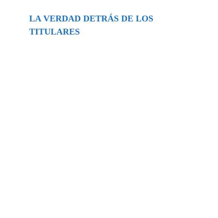
LA VERDAD DETRÁS DE LOS
TITULARES
Buscar
episodios
Música Generada por IA: Innovación,
Impacto y Controversia en la Industria
Musical.
31/07/2026
Extramundo
Ghislaine Maxwell absolves Trump and
her associates in an interview with the
Department of Justice
15/09/2025
Extramundo
La controvertida oferta de Trump de