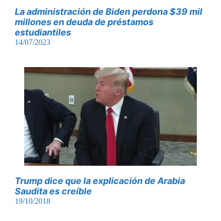
La administración de Biden perdona $39 mil
millones en deuda de préstamos
estudiantiles
14/07/2023
Trump dice que la explicación de Arabia
Saudita es creíble
19/10/2018