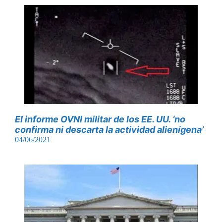
El informe OVNI militar de los EE. UU. ‘no
confirma ni descarta la actividad alienígena’
04/06/2021