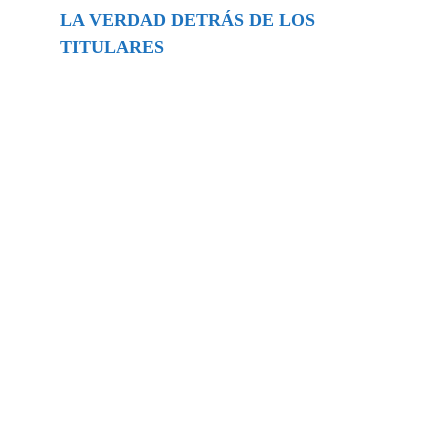
LA VERDAD DETRÁS DE LOS
TITULARES
Buscar
episodios
Música Generada por IA: Innovación,
Impacto y Controversia en la Industria
Musical.
31/07/2026
Extramundo
Ghislaine Maxwell absolves Trump and
her associates in an interview with the
Department of Justice
15/09/2025
Extramundo
La controvertida oferta de Trump de
adquirir Groenlandia y el Canal de