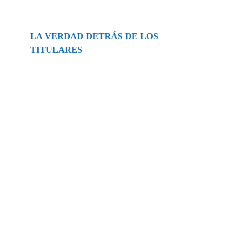
LA VERDAD DETRÁS DE LOS
TITULARES
Buscar
episodios
Música Generada por IA: Innovación,
Impacto y Controversia en la Industria
Musical.
31/07/2026
Extramundo
Ghislaine Maxwell absolves Trump and
her associates in an interview with the
Department of Justice
15/09/2025
Extramundo