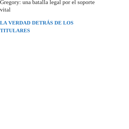
Gregory: una batalla legal por el soporte
vital
LA VERDAD DETRÁS DE LOS
TITULARES
Buscar
episodios
Música Generada por IA: Innovación,
Impacto y Controversia en la Industria
Musical.
31/07/2026
Extramundo
Ghislaine Maxwell absolves Trump and
her associates in an interview with the
Department of Justice
15/09/2025
Extramundo