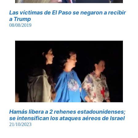
Las víctimas de El Paso se negaron a recibir
a Trump
08/08/2019
Hamás libera a 2 rehenes estadounidenses;
se intensifican los ataques aéreos de Israel
21/10/2023