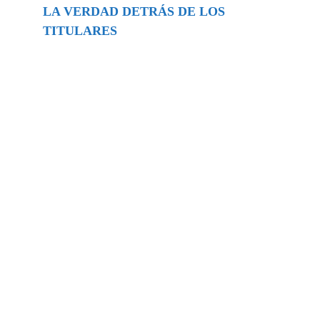
LA VERDAD DETRÁS DE LOS
TITULARES
Buscar
episodios
Música Generada por IA: Innovación,
Impacto y Controversia en la Industria
Musical.
31/07/2026
Extramundo
Ghislaine Maxwell absolves Trump and
her associates in an interview with the
Department of Justice
15/09/2025
Extramundo
La controvertida oferta de Trump de
adquirir Groenlandia y el Canal de