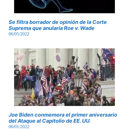
Se filtra borrador de opinión de la Corte
Suprema que anularía Roe v. Wade
06/05/2022
Joe Biden conmemora el primer aniversario
del Ataque al Capitolio de EE. UU.
06/01/2022