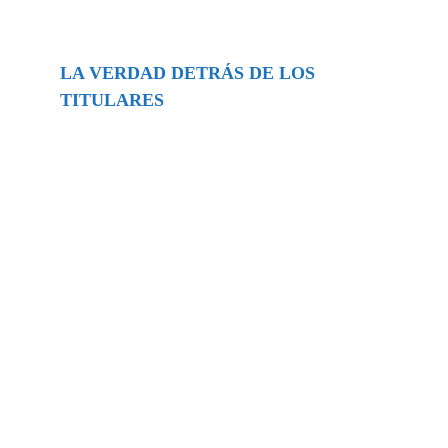
LA VERDAD DETRÁS DE LOS
TITULARES
Buscar
episodios
Música Generada por IA: Innovación,
Impacto y Controversia en la Industria
Musical.
31/07/2026
Extramundo
Ghislaine Maxwell absolves Trump and
her associates in an interview with the
Department of Justice
15/09/2025
Extramundo