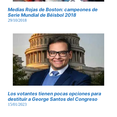
Medias Rojas de Boston: campeones de
Serie Mundial de Béisbol 2018
29/10/2018
Los votantes tienen pocas opciones para
destituir a George Santos del Congreso
15/01/2023