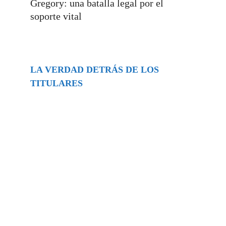
Gregory: una batalla legal por el
soporte vital
LA VERDAD DETRÁS DE LOS
TITULARES
Buscar
episodios
Música Generada por IA: Innovación,
Impacto y Controversia en la Industria
Musical.
31/07/2026
Extramundo
Ghislaine Maxwell absolves Trump and