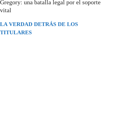
Gregory: una batalla legal por el soporte
vital
LA VERDAD DETRÁS DE LOS
TITULARES
Buscar
episodios
Música Generada por IA: Innovación,
Impacto y Controversia en la Industria
Musical.
31/07/2026
Extramundo
Ghislaine Maxwell absolves Trump and
her associates in an interview with the
Department of Justice
15/09/2025
Extramundo