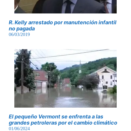
R. Kelly arrestado por manutención infantil
no pagada
06/03/2019
El pequeño Vermont se enfrenta a las
grandes petroleras por el cambio climático
01/06/2024