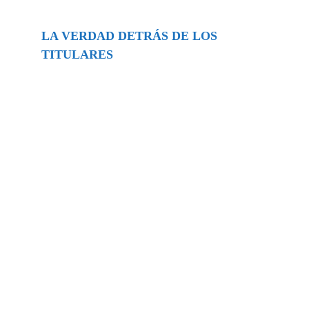
LA VERDAD DETRÁS DE LOS
TITULARES
Buscar
episodios
Música Generada por IA: Innovación,
Impacto y Controversia en la Industria
Musical.
31/07/2026
Extramundo
Ghislaine Maxwell absolves Trump and
her associates in an interview with the
Department of Justice
15/09/2025
Extramundo