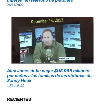
muerte” en teléfono de pistolero
26/11/2022
Alex Jones debe pagar $US 965 millones
por daños a las familias de las víctimas de
Sandy Hook
13/10/2022
RECIENTES