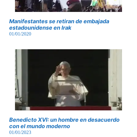
Manifestantes se retiran de embajada
estadounidense en Irak
01/01/2020
Benedicto XVI: un hombre en desacuerdo
con el mundo moderno
01/01/2023