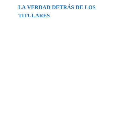
LA VERDAD DETRÁS DE LOS
TITULARES
Buscar
episodios
Música Generada por IA: Innovación,
Impacto y Controversia en la Industria
Musical.
31/07/2026
Extramundo
Ghislaine Maxwell absolves Trump and
her associates in an interview with the
Department of Justice
15/09/2025
Extramundo
La controvertida oferta de Trump de
adquirir Groenlandia y el Canal de