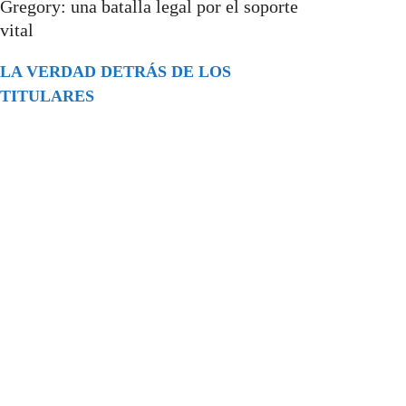
Gregory: una batalla legal por el soporte
vital
LA VERDAD DETRÁS DE LOS
TITULARES
Buscar
episodios
Música Generada por IA: Innovación,
Impacto y Controversia en la Industria
Musical.
31/07/2026
Extramundo
Ghislaine Maxwell absolves Trump and
her associates in an interview with the
Department of Justice
15/09/2025
Extramundo