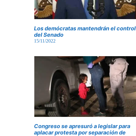
Los demócratas mantendrán el control
del Senado
15/11/2022
Congreso se apresuró a legislar para
aplacar protesta por separación de