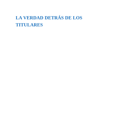
LA VERDAD DETRÁS DE LOS
TITULARES
Buscar
episodios
Música Generada por IA: Innovación,
Impacto y Controversia en la Industria
Musical.
31/07/2026
Extramundo
Ghislaine Maxwell absolves Trump and
her associates in an interview with the
Department of Justice
15/09/2025
Extramundo