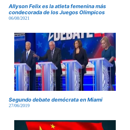
Allyson Felix es la atleta femenina más
condecorada de los Juegos Olímpicos
06/08/2021
Segundo debate demócrata en Miami
27/06/2019