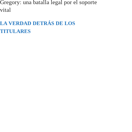
Gregory: una batalla legal por el soporte
vital
LA VERDAD DETRÁS DE LOS
TITULARES
Buscar
episodios
Música Generada por IA: Innovación,
Impacto y Controversia en la Industria
Musical.
31/07/2026
Extramundo
Ghislaine Maxwell absolves Trump and
her associates in an interview with the
Department of Justice
15/09/2025
Extramundo