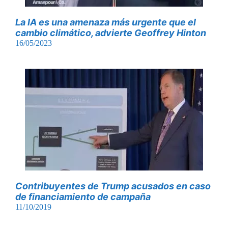
La IA es una amenaza más urgente que el
cambio climático, advierte Geoffrey Hinton
16/05/2023
Contribuyentes de Trump acusados ​​en caso
de financiamiento de campaña
11/10/2019