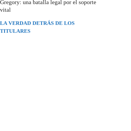
Gregory: una batalla legal por el soporte
vital
LA VERDAD DETRÁS DE LOS
TITULARES
Buscar
episodios
Música Generada por IA: Innovación,
Impacto y Controversia en la Industria
Musical.
31/07/2026
Extramundo
Ghislaine Maxwell absolves Trump and
her associates in an interview with the
Department of Justice
15/09/2025
Extramundo