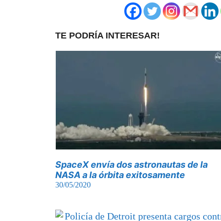
TE PODRÍA INTERESAR!
SpaceX envía dos astronautas de la
NASA a la órbita exitosamente
30/05/2020