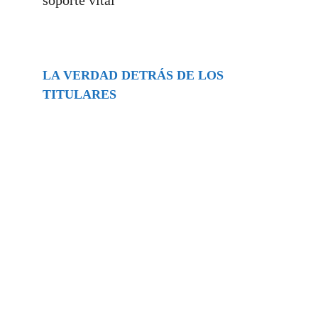
LA VERDAD DETRÁS DE LOS
TITULARES
Buscar
episodios
Música Generada por IA: Innovación,
Impacto y Controversia en la Industria
Musical.
31/07/2026
Extramundo
Ghislaine Maxwell absolves Trump and
her associates in an interview with the
Department of Justice